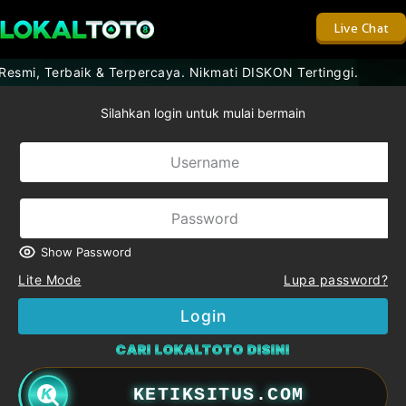
Live Chat
mi, Terbaik & Terpercaya. Nikmati DISKON Tertinggi.
Silahkan login untuk mulai bermain
Show Password
Lite Mode
Lupa password?
Login
CARI LOKALTOTO DISINI
KETIKSITUS.COM